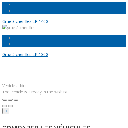
Grue à chenilles LR-1400
Grue à chenilles LR-1300
Facebook
Linkedin
Instagram
Youtube
Gazouillement
Solutions M
© Grues JM Francoeur | Site web :
Vehicle added!
The vehicle is already in the wishlist!
×