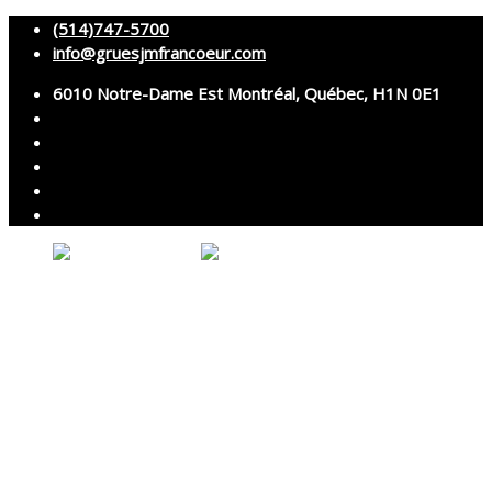
(514)747-5700
info@gruesjmfrancoeur.com
6010 Notre-Dame Est Montréal, Québec, H1N 0E1
Votre panier est vide.
Accueil
À propos
Grues
Services
Montage et démontage
Transport spécialisé
Services techniques