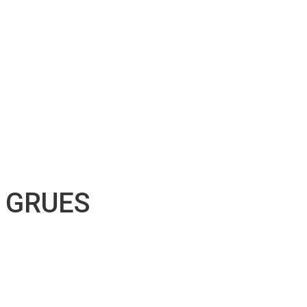
Location d’accessoires
Soutien technique
Inventaire d’accessoires
Nos projets
Emplois
Contact
Soumission
Français
English
GRUES