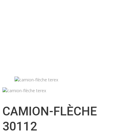
Location d’accessoires
Soutien technique
Inventaire d’accessoires
Nos projets
Emplois
Contact
Soumission
Français
English
CAMION-FLÈCHE
30112