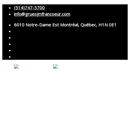
(514)747-5700
info@gruesjmfrancoeur.com
6010 Notre-Dame Est Montréal, Québec, H1N 0E1
Votre panier est vide.
Accueil
À propos
Grues
Services
Montage et démontage
Transport spécialisé
Services techniques