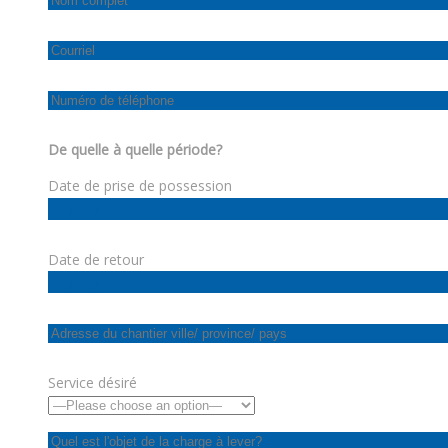
De quelle à quelle période?
Date de prise de possession
Date de retour
Service désiré