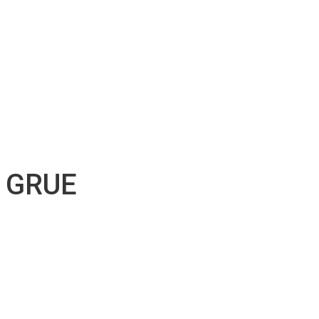
Soutien technique
Inventaire d’accessoires
Nos projets
Emplois
Contact
Soumission
Français
English
GRUE