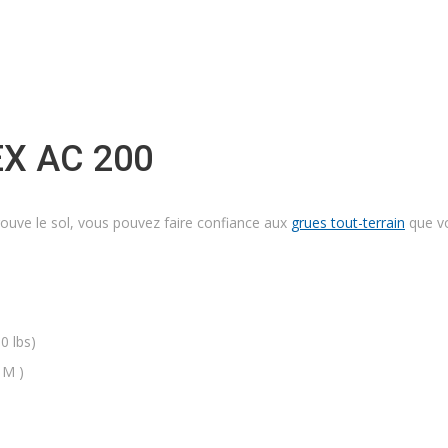
X AC 200
rouve le sol, vous pouvez faire confiance aux
grues tout-terrain
que vo
0 lbs)
 M )