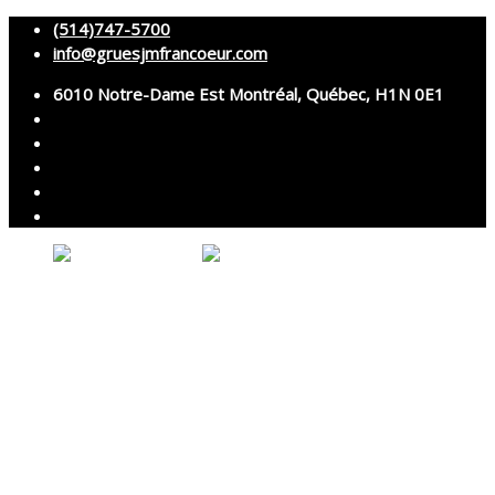
(514)747-5700
info@gruesjmfrancoeur.com
6010 Notre-Dame Est Montréal, Québec, H1N 0E1
Votre panier est vide.
Accueil
À propos
Grues
Services
Montage et démontage
Transport spécialisé
Services techniques