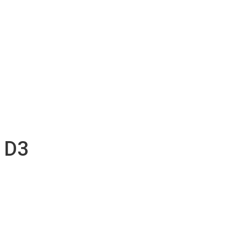
Location d’accessoires
Soutien technique
Inventaire d’accessoires
Nos projets
Emplois
Contact
Soumission
Français
English
D3