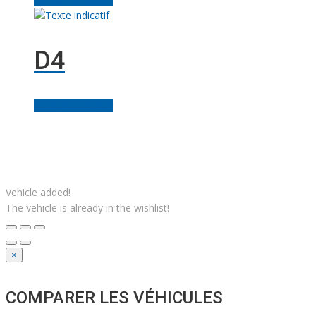
D4
Ajouter au panier
Facebook
Linkedin
Instagram
Youtube
Gazouillement
Solutions M
© Grues JM Francoeur | Site web :
Vehicle added!
The vehicle is already in the wishlist!
×
COMPARER LES VÉHICULES