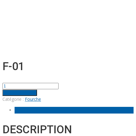
F-01
quantité
de
Ajouter au panier
F-
Catégorie :
Fourche
01
Description
DESCRIPTION