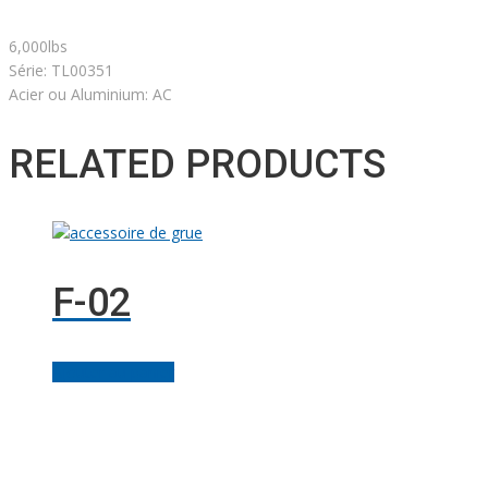
6,000lbs
Série: TL00351
Acier ou Aluminium: AC
RELATED PRODUCTS
F-02
Ajouter au panier
Facebook
Linkedin
Instagram
Youtube
Gazouillement
Solutions M
© Grues JM Francoeur | Site web :