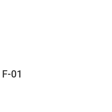
Location d’accessoires
Soutien technique
Inventaire d’accessoires
Nos projets
Emplois
Contact
Soumission
Français
English
F-01