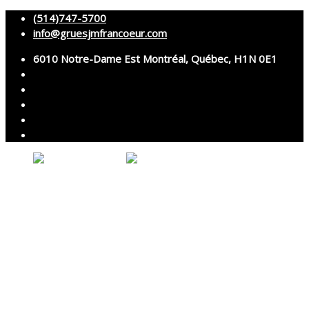
(514)747-5700
info@gruesjmfrancoeur.com
6010 Notre-Dame Est Montréal, Québec, H1N 0E1
Votre panier est vide.
Accueil
À propos
Grues
Services
Montage et démontage
Transport spécialisé
Services techniques