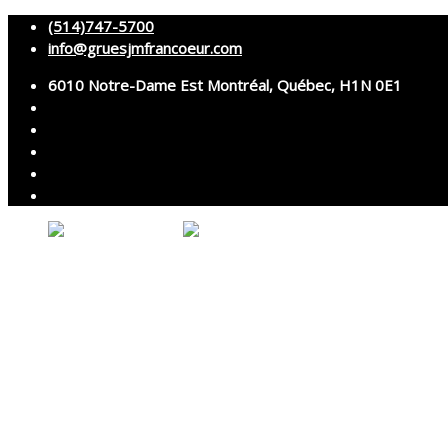
(514)747-5700
info@gruesjmfrancoeur.com
6010 Notre-Dame Est Montréal, Québec, H1N 0E1
Accueil
À propos
Grues
Services
Montage et démontage
Transport spécialisé
Services techniques
Location d’accessoires