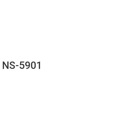
Soutien technique
Inventaire d’accessoires
Nos projets
Emplois
Contact
Soumission
Français
English
NS-5901