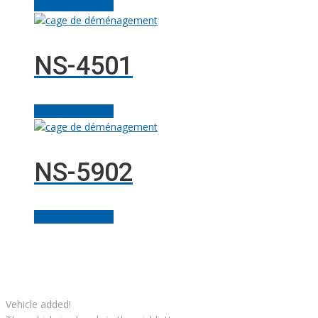
Ajouter au panier
NS-4501
Ajouter au panier
NS-5902
Ajouter au panier
Facebook
Linkedin
Instagram
Youtube
Gazouillement
Solutions M
© Grues JM Francoeur | Site web :
Vehicle added!