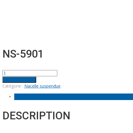
NS-5901
quantité
de
Ajouter au panier
NS-
Catégorie :
Nacelle suspendue
5901
Description
DESCRIPTION