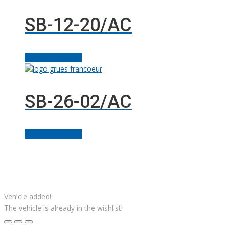
SB-12-20/AC
Ajouter au panier
SB-26-02/AC
Ajouter au panier
Facebook
Linkedin
Instagram
Youtube
Gazouillement
Solutions M
© Grues JM Francoeur | Site web :
Vehicle added!
The vehicle is already in the wishlist!