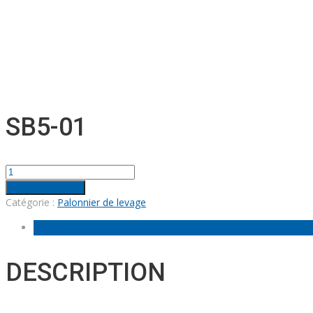
SB5-01
quantité
de
Ajouter au panier
SB5-
Catégorie :
Palonnier de levage
01
Description
DESCRIPTION