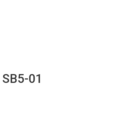
Soutien technique
Inventaire d’accessoires
Nos projets
Emplois
Contact
Soumission
Français
English
SB5-01