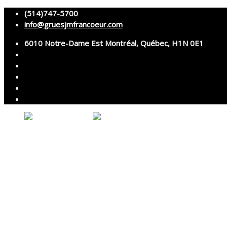
(514)747-5700
info@gruesjmfrancoeur.com
6010 Notre-Dame Est Montréal, Québec, H1N 0E1
Accueil
À propos
Grues
Services
Montage et démontage
Transport spécialisé
Services techniques
Location d’accessoires