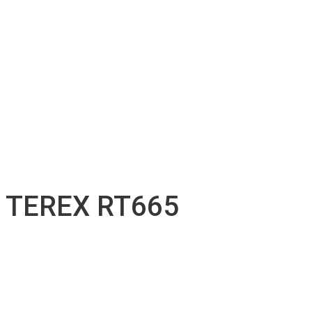
Location d’accessoires
Soutien technique
Inventaire d’accessoires
Nos projets
Emplois
Contact
Soumission
Français
English
TEREX RT665