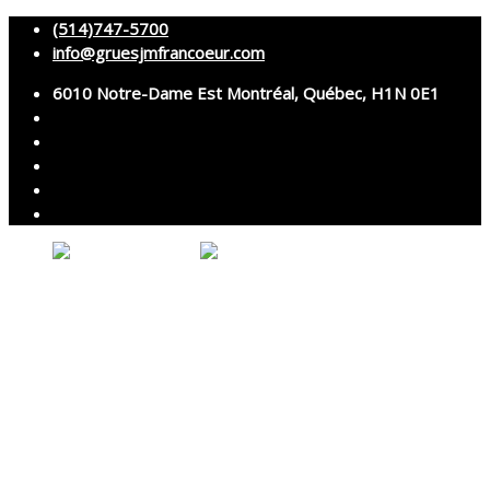
(514)747-5700
info@gruesjmfrancoeur.com
6010 Notre-Dame Est Montréal, Québec, H1N 0E1
Votre panier est vide.
Accueil
À propos
Grues
Services
Montage et démontage
Transport spécialisé
Services techniques