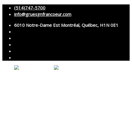
(514)747-5700
info@gruesjmfrancoeur.com
6010 Notre-Dame Est Montréal, Québec, H1N 0E1
Votre panier est vide.
Accueil
À propos
Grues
Services
Montage et démontage
Transport spécialisé
Services techniques