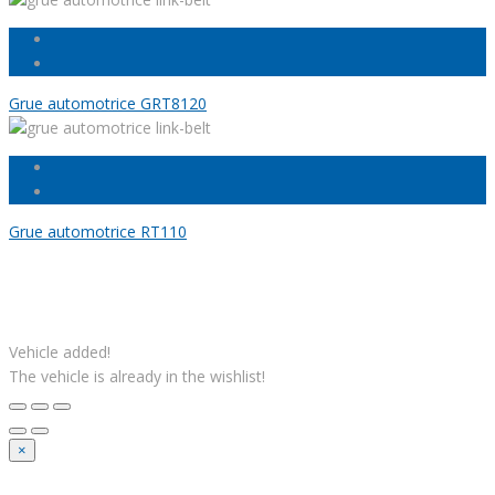
Grue automotrice GRT8120
Grue automotrice RT110
Facebook
Linkedin
Instagram
Youtube
Gazouillement
Solutions M
© Grues JM Francoeur | Site web :
Vehicle added!
The vehicle is already in the wishlist!
×